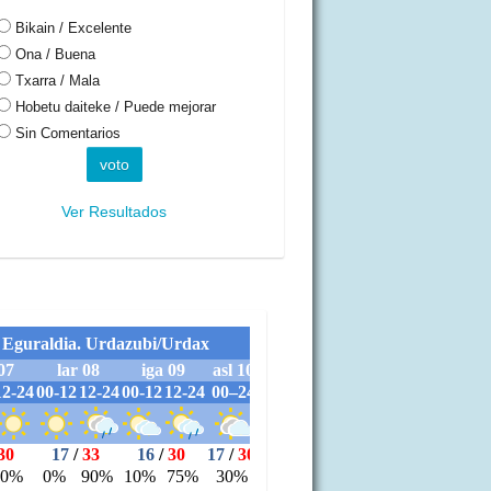
Bikain / Excelente
Ona / Buena
Txarra / Mala
Hobetu daiteke / Puede mejorar
Sin Comentarios
Ver Resultados