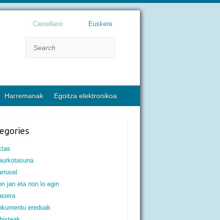
Castellano
Euskera
Search
Harremanak
Egoitza elektronikoa
egories
ctas
aurkotasuna
rrusel
n jan eta non lo egin
siera
okumentu ereduak
bisteak