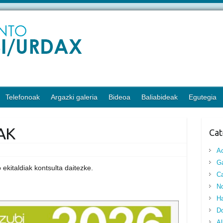
Telefonoak
Argazki galeria
Bideoa
Baliabideak
Egutegia
AK
Cat
A
G
 ekitaldiak kontsulta daitezke.
Ca
No
Ha
D
Al