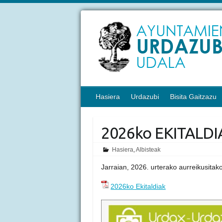
Hasiera
Urdazubi
Bisita Gaitzazu
2026ko EKITALDI
Hasiera
,
Albisteak
Jarraian, 2026. urterako aurreikusitako
2026ko Ekitaldiak