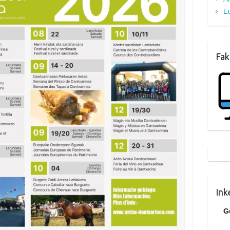
Eu
Fak
Ink
G