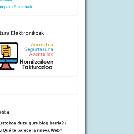
ropako Proiektuak.
tura Elektronikoak
esta
ustokoa duzu gure blog berria? /
¿Qué te parece la nueva Web?