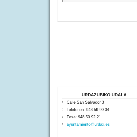
URDAZUBIKO UDALA
Calle San Salvador 3
Telefonoa: 948 59 90 34
Faxa: 948 59 92 21
ayuntamiento@urdax.es