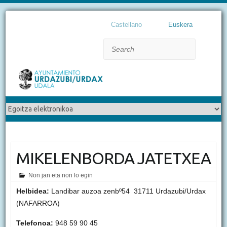
Castellano
Euskera
Search
MIKELENBORDA JATETXEA
Non jan eta non lo egin
Helbidea:
Landibar auzoa zenbº54 31711 Urdazubi/Urdax
(NAFARROA)
Telefonoa:
948 59 90 45