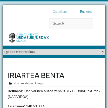
Castellano
Euskera
Search
IRIARTEA BENTA
Non jan eta non lo egin
Helbidea:
Dantxarinea auzoa zenbº9 31712 Urdazubi/Urdax
(NAFARROA)
Telefonoa:
948 59 90 49