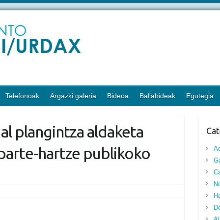
Telefonoak
Argazki galeria
Bideoa
Baliabideak
Egutegia
al plangintza aldaketa
Cat
 parte-hartze publikoko
A
G
Ca
No
Ha
D
Al