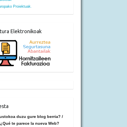
ropako Proiektuak.
tura Elektronikoak
esta
ustokoa duzu gure blog berria? /
¿Qué te parece la nueva Web?