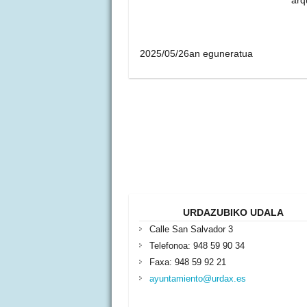
2025/05/26an eguneratua
URDAZUBIKO UDALA
Calle San Salvador 3
Telefonoa: 948 59 90 34
Faxa: 948 59 92 21
ayuntamiento@urdax.es