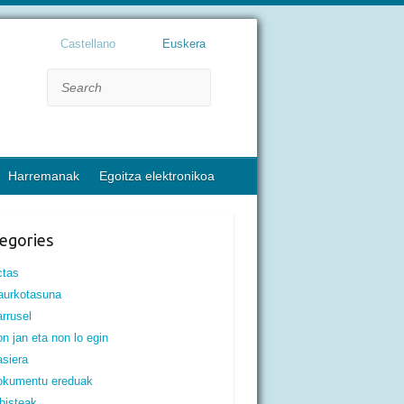
Castellano
Euskera
Search
Harremanak
Egoitza elektronikoa
egories
ctas
aurkotasuna
rrusel
n jan eta non lo egin
siera
okumentu ereduak
bisteak