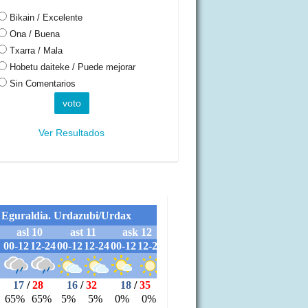
Bikain / Excelente
Ona / Buena
Txarra / Mala
Hobetu daiteke / Puede mejorar
Sin Comentarios
Ver Resultados