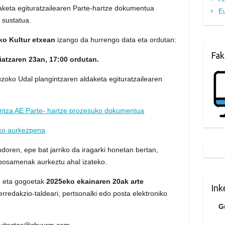
aketa egituratzailearen Parte-hartze dokumentua
Eu
 sustatua.
ko Kultur etxean
izango da hurrengo data eta ordutan:
Fak
atzaren 23an, 17:00 ordutan.
uzoko Udal plangintzaren aldaketa egituratzailearen
intza AE Parte- hartze prozesuko dokumentua
iko aurkezpena
oren, epe bat jarriko da iragarki honetan bertan,
oposamenak aurkeztu ahal izateko.
n eta gogoetak
2025eko ekainaren 20ak arte
Ink
 erredakzio-taldeari, pertsonalki edo posta elektroniko
G
uitectos@chyurm.com