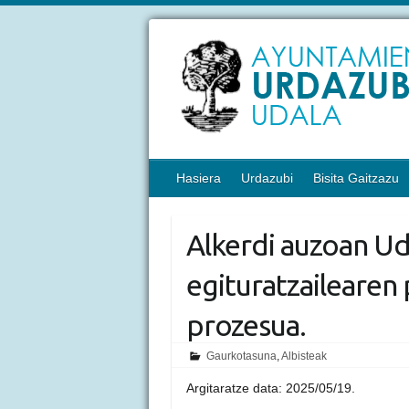
Hasiera
Urdazubi
Bisita Gaitzazu
Alkerdi auzoan Ud
egituratzailearen
prozesua.
Gaurkotasuna
,
Albisteak
Argitaratze data: 2025/05/19.