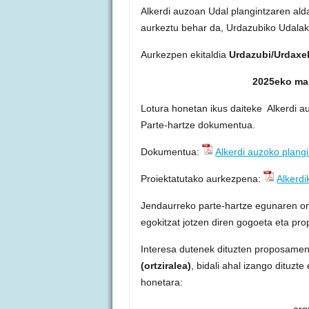
Alkerdi auzoan Udal plangintzaren ald
aurkeztu behar da, Urdazubiko Udalak
Aurkezpen ekitaldia
Urdazubi/Urdaxe
2025eko mai
Lotura honetan ikus daiteke Alkerdi a
Parte-hartze dokumentua.
Dokumentua:
Alkerdi auzoko plang
Proiektatutako aurkezpena:
Alkerd
Jendaurreko parte-hartze egunaren ond
egokitzat jotzen diren gogoeta eta pr
Interesa dutenek dituzten proposame
(ortziralea)
, bidali ahal izango dituzte
honetara:
arq