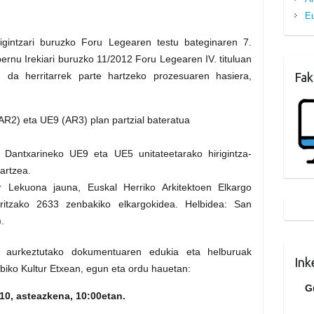
Eu
igintzari buruzko Foru Legearen testu bateginaren 7.
ernu Irekiari buruzko 11/2012 Foru Legearen IV. tituluan
 da herritarrek parte hartzeko prozesuaren hasiera,
Fak
R2) eta UE9 (AR3) plan partzial bateratua
Dantxarineko UE9 eta UE5 unitateetarako hirigintza-
artzea.
r Lekuona jauna, Euskal Herriko Arkitektoen Elkargo
aritzako 2633 zenbakiko elkargokidea. Helbidea: San
.
an, aurkeztutako dokumentuaren edukia eta helburuak
Ink
ubiko Kultur Etxean, egun eta ordu hauetan:
G
10, asteazkena, 10:00etan.