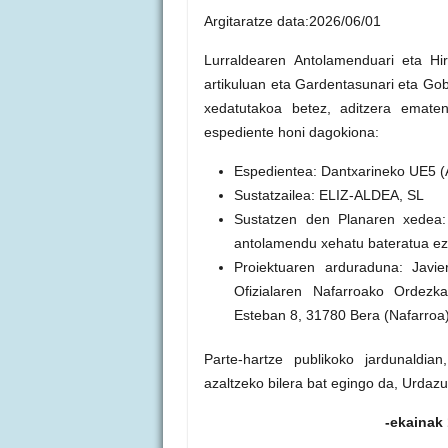
Argitaratze data:2026/06/01
Lurraldearen Antolamenduari eta Hir
artikuluan eta Gardentasunari eta Gob
xedatutakoa betez, aditzera ematen
espediente honi dagokiona:
Espedientea: Dantxarineko UE5 (A
Sustatzailea: ELIZ-ALDEA, SL
Sustatzen den Planaren xedea: 
antolamendu xehatu bateratua ez
Proiektuaren arduraduna: Javie
Ofizialaren Nafarroako Ordezk
Esteban 8, 31780 Bera (Nafarroa)
Parte-hartze publikoko jardunaldi
azaltzeko bilera bat egingo da, Urdaz
-ekainak 