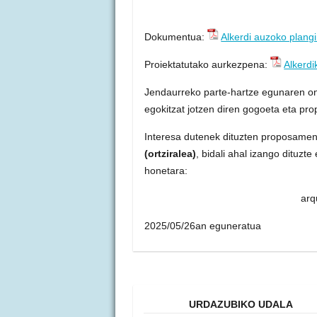
Dokumentua:
Alkerdi auzoko plang
Proiektatutako aurkezpena:
Alkerd
Jendaurreko parte-hartze egunaren ond
egokitzat jotzen diren gogoeta eta pr
Interesa dutenek dituzten proposame
(ortziralea)
, bidali ahal izango dituzte
honetara:
arq
2025/05/26an eguneratua
URDAZUBIKO UDALA