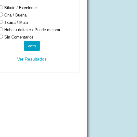
Bikain / Excelente
Ona / Buena
Txarra / Mala
Hobetu daiteke / Puede mejorar
Sin Comentarios
Ver Resultados