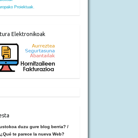
ropako Proiektuak.
tura Elektronikoak
esta
ustokoa duzu gure blog berria? /
¿Qué te parece la nueva Web?