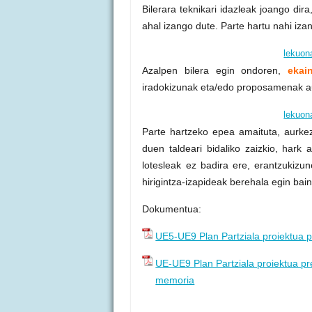
Bilerara teknikari idazleak joango dira
ahal izango dute. Parte hartu nahi iza
lekuon
Azalpen bilera egin ondoren,
ekai
iradokizunak eta/edo proposamenak au
lekuon
Parte hartzeko epea amaituta, aurke
duen taldeari bidaliko zaizkio, hark
lotesleak ez badira ere, erantzukizun
hirigintza-izapideak berehala egin bai
Dokumentua:
UE5-UE9 Plan Partziala proiektua 
UE-UE9 Plan Partziala proiektua pr
memoria