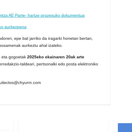
intza AE Parte- hartze prozesuko dokumentua
iko aurkezpena
oren, epe bat jarriko da iragarki honetan bertan,
oposamenak aurkeztu ahal izateko.
n eta gogoetak
2025eko ekainaren 20ak arte
 erredakzio-taldeari, pertsonalki edo posta elektroniko
uitectos@chyurm.com