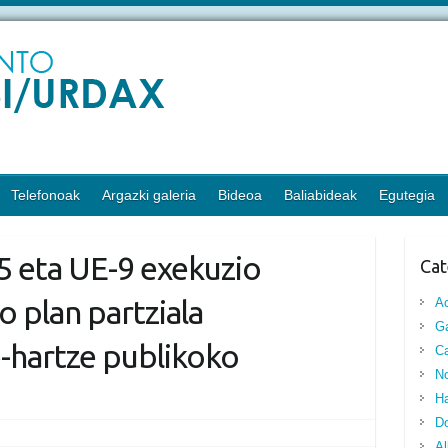
Telefonoak
Argazki galeria
Bideoa
Baliabideak
Egutegia
5 eta UE-9 exekuzio
Cat
o plan partziala
A
G
-hartze publikoko
Ca
No
Ha
D
Al