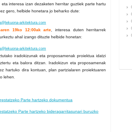
, eta interesa izan dezaketen herritar guztiek parte hartu
nez gero, helbide honetara jo beharko dute:
a@lekuona-arkitektura.com
naren 19ko 12:00ak arte
, interesa duten herritarrek
rkeztu ahal izango dituzte helbide honetan:
a@lekuona-arkitektura.com
ztutako iradokizunak eta proposamenak proiektua idatzi
 aztertu eta balora ditzan. Iradokizun eta proposamenak
ez hartuko dira kontuan, plan partzialaren proiektuaren
no lehen.
prestatzeko Parte hartzeko dokumentua
estatzeko Parte hartzeko bideragarritasunari buruzko