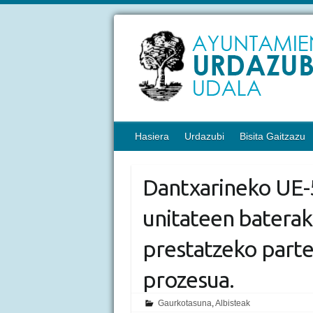
Hasiera
Urdazubi
Bisita Gaitzazu
Dantxarineko UE-
unitateen baterak
prestatzeko parte
prozesua.
Gaurkotasuna
,
Albisteak