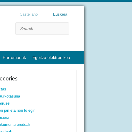
Castellano
Euskera
Search
Harremanak
Egoitza elektronikoa
egories
ctas
aurkotasuna
rrusel
n jan eta non lo egin
siera
okumentu ereduak
bisteak