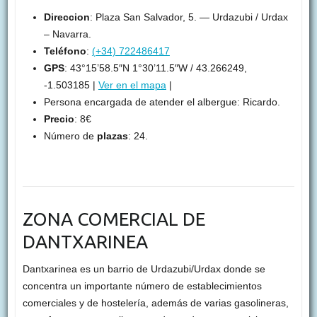
Direccion
: Plaza San Salvador, 5. — Urdazubi / Urdax
– Navarra.
Teléfono
:
(+34) 722486417
GPS
: 43°15’58.5″N 1°30’11.5″W / 43.266249,
-1.503185 |
Ver en el mapa
|
Persona encargada de atender el albergue: Ricardo.
Precio
: 8€
Número de
plazas
: 24.
ZONA COMERCIAL DE
DANTXARINEA
Dantxarinea es un barrio de Urdazubi/Urdax donde se
concentra un importante número de establecimientos
comerciales y de hostelería, además de varias gasolineras,