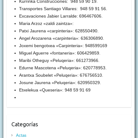
Kurrinka Construcciones: 948 59 90 19.
Transportes Santiago Villares: 948 59 91 56.
Excavaciones Jabier Larralde: 696467606.
Maria Arzoz «zaldi zaintza»:
Patxi Jaurena «carpinteria»: 628550490.
Angel Arozarena «carpinteria»: 636306890.
Joxemi bengotxea «Carpinteria»: 948599169
Miguel Aguerre «fontaneria»: 606429859.
Maribi Otheguy «Peluqeria»: 661273966.
Edurne Mascotena «Peluqeria»: 620778953.
Arantxa Soubelet «Peluqeria»: 676756510.
Josune Jaurena «Peluqeria»: 620950329.
Etxelekua «Queseria»: 948 59 91 69
Categorías
Actas