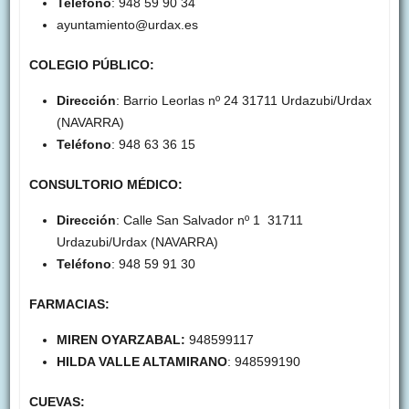
Teléfono
: 948 59 90 34
ayuntamiento@urdax.es
COLEGIO PÚBLICO:
Dirección
: Barrio Leorlas nº 24 31711 Urdazubi/Urdax
(NAVARRA)
Teléfono
: 948 63 36 15
CONSULTORIO MÉDICO:
Dirección
: Calle San Salvador nº 1 31711
Urdazubi/Urdax (NAVARRA)
Teléfono
: 948 59 91 30
FARMACIAS:
MIREN OYARZABAL:
948599117
HILDA VALLE ALTAMIRANO
: 948599190
CUEVAS: