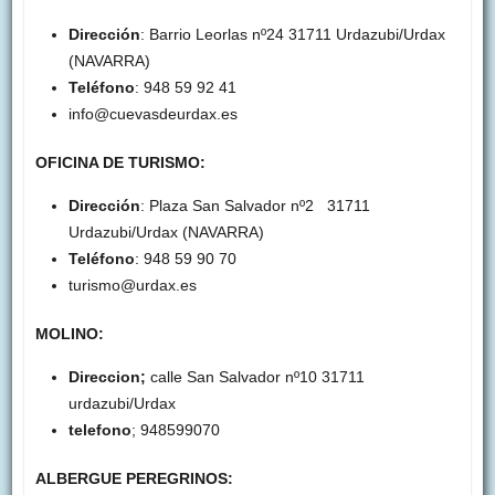
Dirección
: Barrio Leorlas nº24 31711 Urdazubi/Urdax
(NAVARRA)
Teléfono
: 948 59 92 41
info@cuevasdeurdax.es
OFICINA DE TURISMO:
Dirección
: Plaza San Salvador nº2 31711
Urdazubi/Urdax (NAVARRA)
Teléfono
: 948 59 90 70
turismo@urdax.es
MOLINO:
Direccion;
calle San Salvador nº10 31711
urdazubi/Urdax
telefono
; 948599070
ALBERGUE PEREGRINOS: