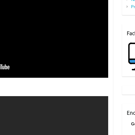
Pr
Fac
Enc
G