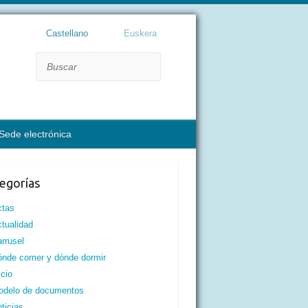
Castellano
Euskera
Buscar
Sede electrónica
egorías
ctas
tualidad
rrusel
nde comer y dónde dormir
icio
odelo de documentos
ticias