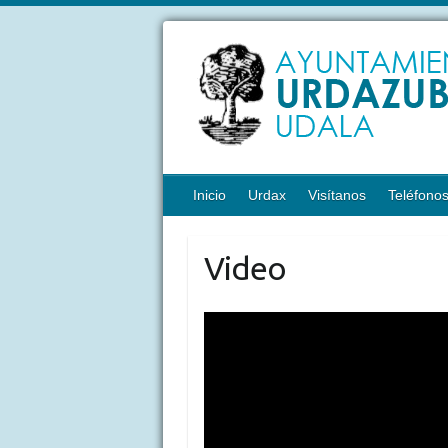
Inicio
Urdax
Visítanos
Teléfono
Video