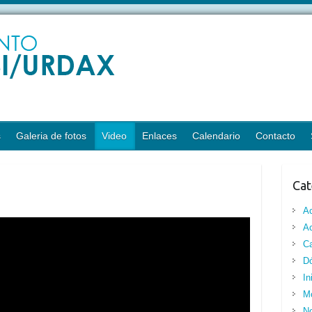
s
Galeria de fotos
Video
Enlaces
Calendario
Contacto
Cat
A
Ac
Ca
Dó
In
M
No