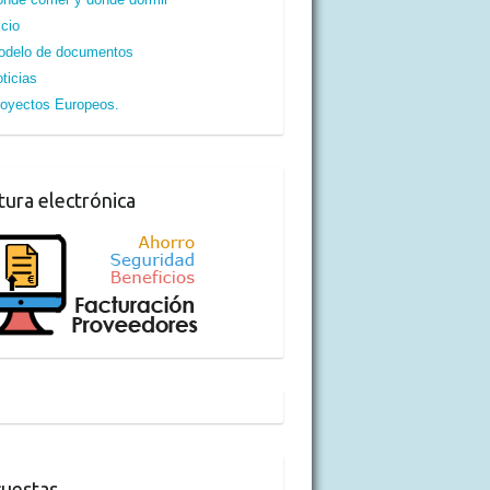
icio
odelo de documentos
ticias
oyectos Europeos.
tura electrónica
uestas