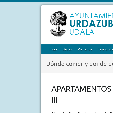
Inicio
Urdax
Visítanos
Teléfono
Dónde comer y dónde d
APARTAMENTOS TU
III