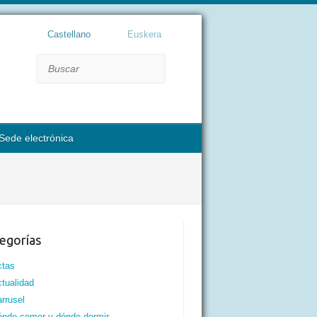
Castellano
Euskera
Buscar
Sede electrónica
egorías
ctas
tualidad
rrusel
nde comer y dónde dormir