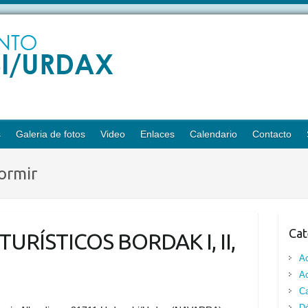
s
Galeria de fotos
Video
Enlaces
Calendario
Contacto
ormir
Cat
RÍSTICOS BORDAK I, II,
A
Ac
Ca
Dó