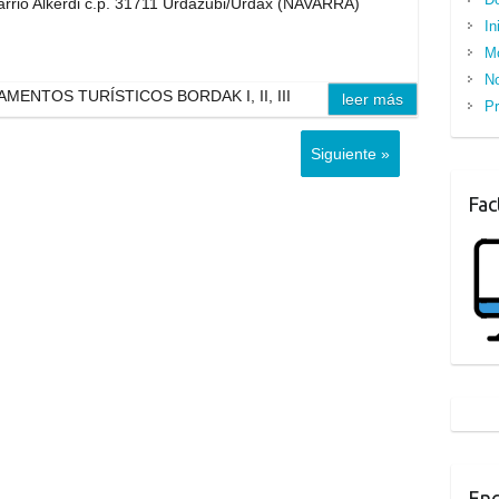
rrio Alkerdi c.p. 31711 Urdazubi/Urdax (NAVARRA)
In
M
No
MENTOS TURÍSTICOS BORDAK I, II, III
leer más
Pr
Siguiente »
Fac
Enc