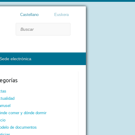
Castellano
Euskera
Buscar
Sede electrónica
egorías
ctas
tualidad
rrusel
nde comer y dónde dormir
icio
odelo de documentos
ticias