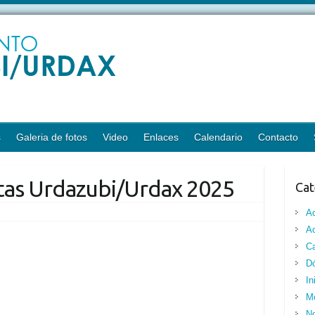
s
Galeria de fotos
Video
Enlaces
Calendario
Contacto
tas Urdazubi/Urdax 2025
Cat
A
Ac
Ca
Dó
In
M
No