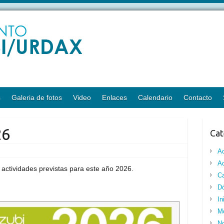
s
Galeria de fotos
Video
Enlaces
Calendario
Contacto
26
Cat
A
Ac
 actividades previstas para este año 2026.
Ca
Dó
In
M
No