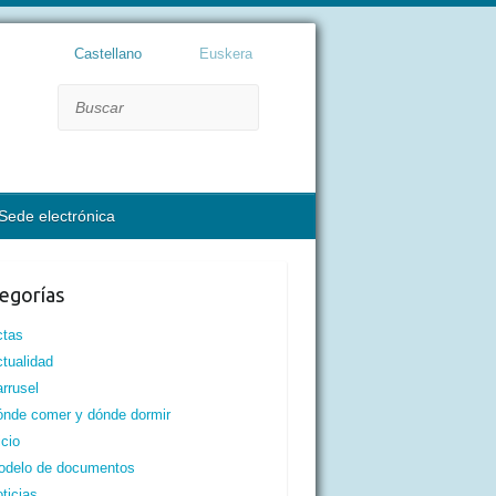
Castellano
Euskera
Buscar
Sede electrónica
egorías
ctas
tualidad
rrusel
nde comer y dónde dormir
icio
odelo de documentos
ticias