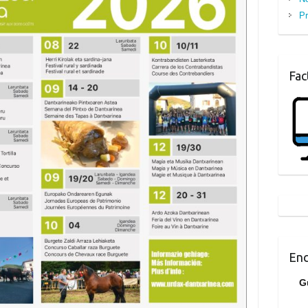
Pr
Fac
Enc
G