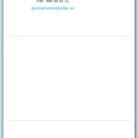
Fax: 948 59 92 21
ayuntamiento@urdax.es