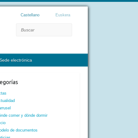
Castellano
Euskera
Buscar
Sede electrónica
egorías
ctas
tualidad
rrusel
nde comer y dónde dormir
icio
odelo de documentos
ticias