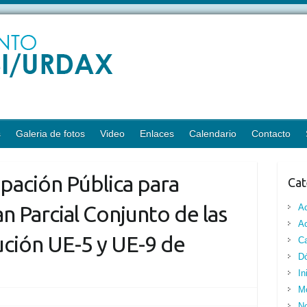
s
Galeria de fotos
Video
Enlaces
Calendario
Contacto
ipación Pública para
Cat
n Parcial Conjunto de las
A
Ac
ción UE-5 y UE-9 de
Ca
Dó
In
M
No