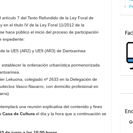
Pr
 artículo 7 del Texto Refundido de la Ley Foral de
 en el título IV de la Ley Foral 11/2012 de la
se hace público el inicio del proceso de participación
Fac
e expediente:
o de la UE5 (AR2) y UE9 (AR3) de Dantxarinea
 establecer la ordenación urbanística pormenorizada
antxarinea.
ier Lekuona, colegiado nº 2633 en la Delegación de
quitectos Vasco-Navarro, con domicilio profesional en
arra).
ntemplará una reunión explicativa del contenido y fines
Enc
la
Casa de Cultura
el día y la hora que a continuación se
G
10 de junio a las 10:00 horas.